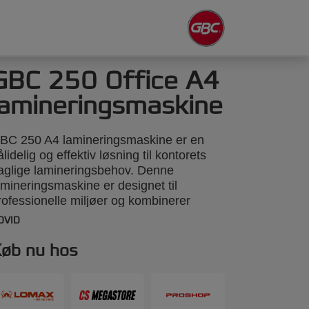
GBC 250 Office A4
lamineringsmaskine
BC 250 A4 lamineringsmaskine er en
ålidelig og effektiv løsning til kontorets
aglige lamineringsbehov. Denne
amineringsmaskine er designet til
rofessionelle miljøer og kombinerer
deevne med brugervenlighed. Med en
DVID
urtig opvarmningstid på 1 minut
aminerer den et 75-micron A4-ark på bare
øb nu hos
6 sekunder, hvilket gør den ideel til
urtige kontoropgaver. Det intuitive
ontrolpanel tilbyder tre indstillinger for
ommetykkelse fra 75 til 125 micron,