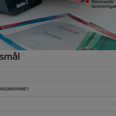
Skinnnende
laminerings
gsmål
INGSMASKINE?