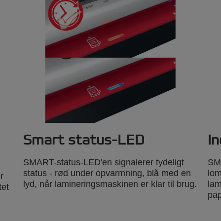
Smart status-LED
In
SMART-status-LED'en signalerer tydeligt
SMA
status - rød under opvarmning, blå med en
lom
r
lyd, når lamineringsmaskinen er klar til brug.
lam
tet
pap