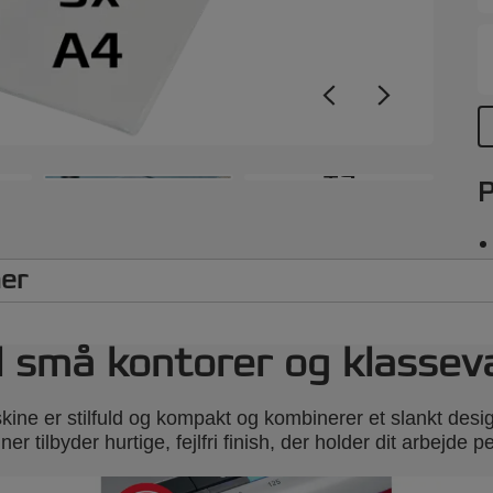
hv
d
j
f
D
s
s
+9
P
e
s
s
L
ner
j
h
B
il små kontorer og klasse
h
h
ine er stilfuld og kompakt og kombinerer et slankt des
r tilbyder hurtige, fejlfri finish, der holder dit arbejde p