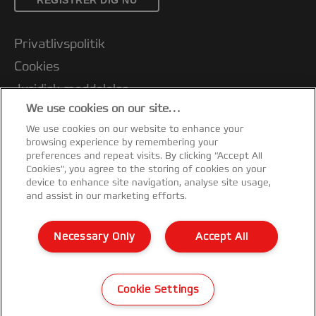
REGISTRER DIG NU
Privatlivspolitik
Cookies
Juridisk meddelelse
We use cookies on our site…
Aftryk
We use cookies on our website to enhance your
Kundesupport
browsing experience by remembering your
Administrer mine data
preferences and repeat visits. By clicking “Accept All
Cookies”, you agree to the storing of cookies on your
Vejledning om genbrug af emballage
device to enhance site navigation, analyse site usage,
and assist in our marketing efforts.
Overensstemmelseserklæringer
Garantibetingelser
Necessary Only
Accept All
Sitemap
©2026 ACCO Brands
Cookie Settings