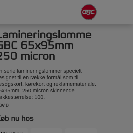
Lamineringslomme
GBC 65x95mm
250 micron
n serie lamineringslommer specielt
esignet til en række formål som til
esøgskort, kørekort og reklamemateriale.
5x95mm. 250 micron skinnende.
akkestørrelse: 100.
DVID
øb nu hos