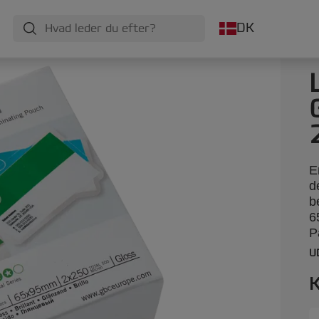
DK
E
d
b
6
P
U
K