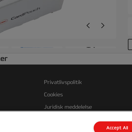
+3
ner
Privatlivspolitik
Cookies
Juridisk meddelelse
Aftryk
Accept All
Kundesupport