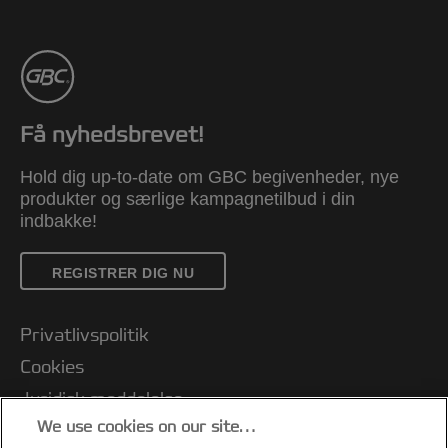
Få nyhedsbrevet!
Hold dig up-to-date om GBC begivenheder, nye
produkter og særlige kampagnetilbud i din
indbakke!
REGISTRER DIG NU
Privatlivspolitik
Cookies
Juridisk meddelelse
We use cookies on our site…
Aftryk