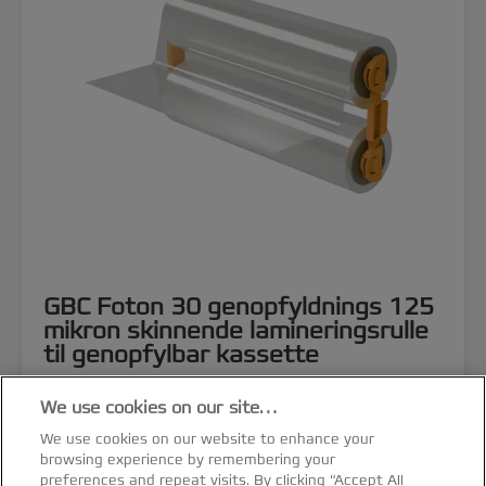
GBC Foton 30 genopfyldnings 125
mikron skinnende lamineringsrulle
til genopfylbar kassette
We use cookies on our site…
SE PRODUKT
We use cookies on our website to enhance your
browsing experience by remembering your
HVOR KAN DET KØBES
preferences and repeat visits. By clicking “Accept All