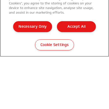
Cookies”, you agree to the storing of cookies on your
device to enhance site navigation, analyse site usage,
and assist in our marketing efforts.
Necessary Only
Accept All
Få nyhedsbrevet!
Cookie Settings
Hold dig up-to-date om GBC begivenheder, nye
produkter og særlige kampagnetilbud i din
indbakke!
REGISTRER DIG NU
Privatlivspolitik
Cookies
Juridisk meddelelse