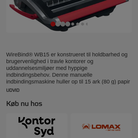
WireBind® WB15 er konstrueret til holdbarhed og
brugervenlighed i travle kontorer og
uddannelsesmiljøer med hyppige
indbindingsbehov. Denne manuelle
indbindingsmaskine huller op til 15 ark (80 g) papir
og indbinder op til 125 ark ad gangen med en 14
UDVID
mm wire. For ekstra bekvemmelighed har den en
udstansningsbakke for nem bortskaffelse af
Køb nu hos
papiraffald og et praktisk opbevaringsrum.
Forbedrer din dokumenthåndtering med WireBind®
WB15 – hvor funktionalitet møder stil. Sort og sølv
farve.