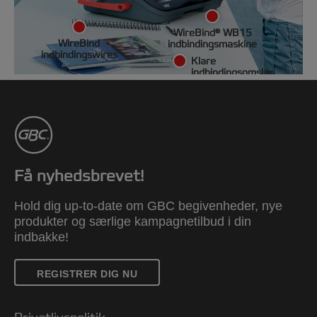
WireBind® WB15
WireBind
indbindingsmaskine
indbindingswires
Klare
indbindingsomslag
Få nyhedsbrevet!
Hold dig up-to-date om GBC begivenheder, nye
produkter og særlige kampagnetilbud i din
indbakke!
REGISTRER DIG NU