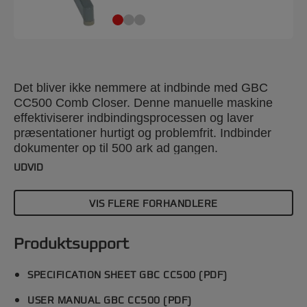
Det bliver ikke nemmere at indbinde med GBC
CC500 Comb Closer. Denne manuelle maskine
effektiviserer indbindingsprocessen og laver
præsentationer hurtigt og problemfrit. Indbinder
dokumenter op til 500 ark ad gangen.
Venstrehåndsgrebet fungerer problemfrit med en
UDVID
enkel træk- og skubbebebevægelse, hvilket sikrer
ubesværet betjening. Sølvfarvet.
VIS FLERE FORHANDLERE
Produktsupport
SPECIFICATION SHEET GBC CC500 (PDF)
USER MANUAL GBC CC500 (PDF)