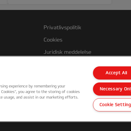
Privatlivspolitik
Cookies
Juridisk meddelelse
Aftryk
Accept All
Kundesupport
wsing experience by remembering your
Necessary Onl
l Cookies”, you agree to the storing of cookies
te usage, and assist in our marketing efforts.
Cookie Settin