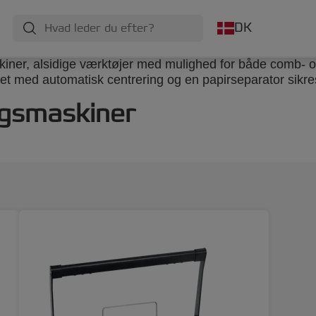
DK
iner, alsidige værktøjer med mulighed for både comb- og
ret med automatisk centrering og en papirseparator sikr
ngsmaskiner