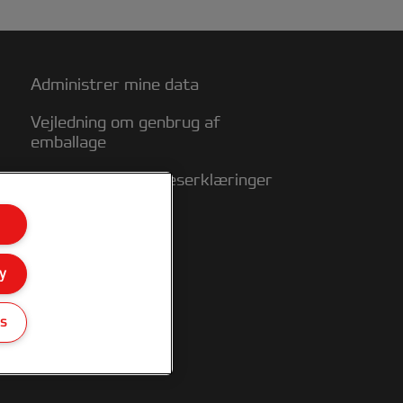
Administrer mine data
Vejledning om genbrug af
emballage
Overensstemmelseserklæringer
Garantibetingelser
Sitemap
y
gs