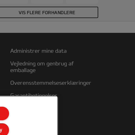
u kan være sikker på, at dit arbejde ikke
are ser godt ud, men det er også
VIS FLERE FORHANDLERE
eskyttet. 3:1 system (34 huller) No 9 wire
asser til Standard Wire maskiner.
ndbinder op til 125 sider. A4 format.
akkestørrelse: 250.
Administrer mine data
Vejledning om genbrug af
emballage
Overensstemmelseserklæringer
Garantibetingelser
Sitemap
y