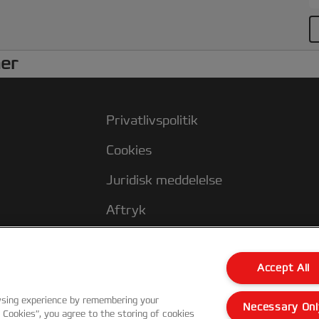
d
b
b
ner
p
I
P
Privatlivspolitik
Cookies
Juridisk meddelelse
Aftryk
Kundesupport
Accept All
wsing experience by remembering your
Necessary Onl
l Cookies”, you agree to the storing of cookies