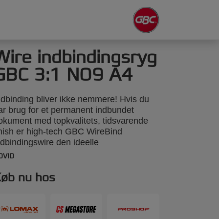
Wire indbindingsryg
GBC 3:1 NO9 A4
ndbinding bliver ikke nemmere! Hvis du
ar brug for et permanent indbundet
okument med topkvalitets, tidsvarende
inish er high-tech GBC WireBind
ndbindingswire den ideelle
ndbindingsløsning. Fra prestigefyldte
DVID
undeforslag til årlige rapporter tager GBC
ireBind dine præsentationer til nye
øb nu hos
iveauer. WireBind gør det muligt for sider
t ligge fladt og rotere 360 grader til
ekvem notestagning og fotokopiering.
okumenter er permanent indbundet, så