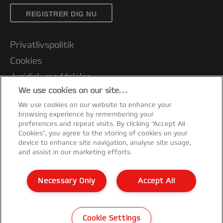
REGISTRER DIG NU
Privatlivspolitik
Cookies
Juridisk meddelelse
We use cookies on our site…
Aftryk
We use cookies on our website to enhance your
Kundesupport
browsing experience by remembering your
Administrer mine data
preferences and repeat visits. By clicking “Accept All
Cookies”, you agree to the storing of cookies on your
Vejledning om genbrug af emballage
device to enhance site navigation, analyse site usage,
and assist in our marketing efforts.
Overensstemmelseserklæringer
Garantibetingelser
Necessary Only
Accept All
Sitemap
©2026 ACCO Brands
Cookie Settings