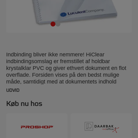
Indbinding bliver ikke nemmere! HiClear
indbindingsomslag er fremstillet af holdbar
krystalklar PVC og giver ethvert dokument en flot
overflade. Forsiden vises på den bedst mulige
måde, samtidigt med at dokumentets indhold
beskyttes. Farve: Super klar. 240 micron. A3
UDVID
format. Pakkestørrelse: 100.
Køb nu hos