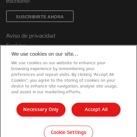
escritorio!
SUSCRIBIRTE AHORA
Aviso de privacidad
Cookies
We use cookies on our site…
Aviso legal
We use cookies on our website to enhance your
Declaración de propiedad
browsing experience by remembering your
Gestionar mis datos
preferences and repeat visits. By clicking “Accept All
Cookies”, you agree to the storing of cookies on your
Servicio al cliente
device to enhance site navigation, analyse site usage,
and assist in our marketing efforts.
Condiciones de garantía
Declaraciones de conformidad
Necessary Only
Accept All
Mapa del sitio
©2026 ACCO Brands
Cookie Settings