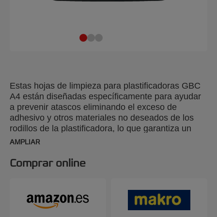
Estas hojas de limpieza para plastificadoras GBC
A4 están diseñadas específicamente para ayudar
a prevenir atascos eliminando el exceso de
adhesivo y otros materiales no deseados de los
rodillos de la plastificadora, lo que garantiza un
rendimiento óptimo. Ideales para oficinas
AMPLIAR
ocupadas y entornos educativos con necesidades
frecuentes de plastificación, estas hojas
Comprar online
plastificadoras se recomiendan para su uso
después de la plastificación por lotes o trabajos de
mayor volumen. Compatibles con todas las
plastificadoras A4 y A3, el uso regular de estas
hojas ayuda a prolongar la vida útil de tu