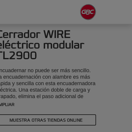
Cerrador WIRE
eléctrico modular
TL2900
ncuadernar no puede ser más sencillo.
a encuadernación con alambre es más
ápida y sencilla con esta encuadernadora
léctrica. Una estación doble de carga y
rapado, elimina el paso adicional de
over los documentos para cargarlos.
MPLIAR
olo tienes que colgar el lomo, cargar el
apel y cerrar el alambre con solo pulsar
MUESTRA OTRAS TIENDAS ONLINE
n botón.