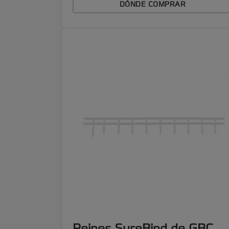
DÓNDE COMPRAR
Peines SureBind de GBC