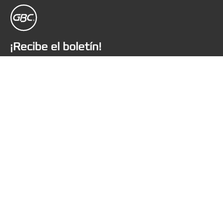
¡Recibe el boletín!
Estarás al día de los eventos, novedades y
promociones de GBC. ¡Todo desde el confort de tu
escritorio!
SUSCRIBIRTE AHORA
Aviso de privacidad
Cookies
Aviso legal
Declaración de propiedad
Gestionar mis datos