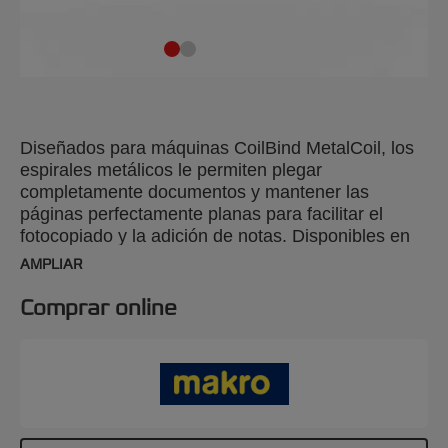
Diseñados para máquinas CoilBind MetalCoil, los
espirales metálicos le permiten plegar
completamente documentos y mantener las
páginas perfectamente planas para facilitar el
fotocopiado y la adición de notas. Disponibles en
varios tamaños hasta 450 hojas A4, ofrecen una
AMPLIAR
encuadernación duradera y de calidad.
Comprar online