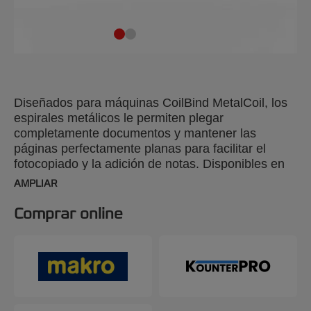
Diseñados para máquinas CoilBind MetalCoil, los
espirales metálicos le permiten plegar
completamente documentos y mantener las
páginas perfectamente planas para facilitar el
fotocopiado y la adición de notas. Disponibles en
varios tamaños hasta 450 hojas A4, ofrecen una
AMPLIAR
encuadernación duradera y de calidad.
Comprar online