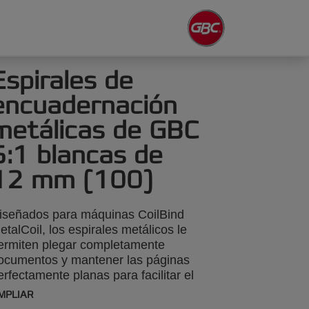
Espirales de
encuadernación
metálicas de GBC
5:1 blancas de
12 mm (100)
iseñados para máquinas CoilBind
etalCoil, los espirales metálicos le
ermiten plegar completamente
ocumentos y mantener las páginas
erfectamente planas para facilitar el
otocopiado y la adición de notas.
MPLIAR
isponibles en varios tamaños hasta 450