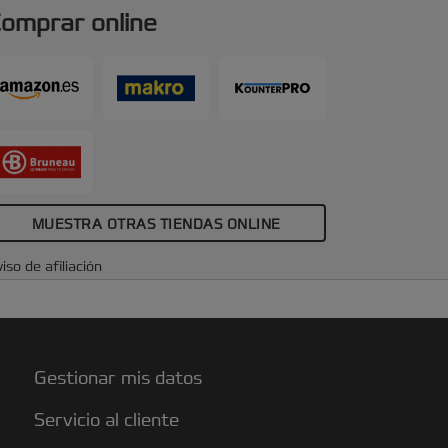
ojas A4, ofrecen una encuadernación
omprar online
uradera y de calidad.
MUESTRA OTRAS TIENDAS ONLINE
iso de afiliación
Gestionar mis datos
Servicio al cliente