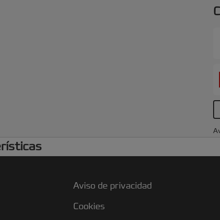
h
C
d
Av
rísticas
Aviso de privacidad
Cookies