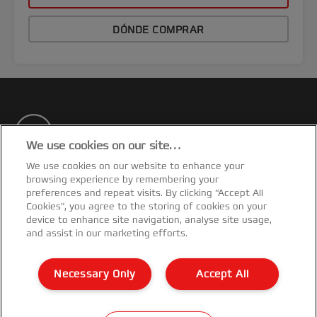
DÓNDE COMPRAR
We use cookies on our site…
We use cookies on our website to enhance your
¡Recibe el boletín!
browsing experience by remembering your
preferences and repeat visits. By clicking “Accept All
Estarás al día de los eventos, novedades y
Cookies”, you agree to the storing of cookies on your
promociones de GBC. ¡Todo desde el confort de tu
device to enhance site navigation, analyse site usage,
escritorio!
and assist in our marketing efforts.
SUSCRIBIRTE AHORA
Necessary Only
Accept All
Aviso de privacidad