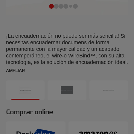
¡La encuadernación no puede ser más sencilla! Si
necesitas encuadernar documens de forma
permanente con la mayor calidad y un acabado
contemporáneo, el wire-o WireBind™, con su alta
tecnología, es la solución de encuadernación ideal.
WireBind™ permite que las hojas queden planas y
AMPLIAR
girarlas 360° para que escribir en el documen y
hacer focopias sea más fácil. Color: negro. 14 mm,
wiro para 34 orificios. Encuaderna hasta 125
hojas. Forma A4. Tamaño del paquete: 100.
Comprar online