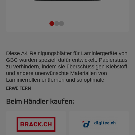
Diese A4-Reinigungsblätter für Laminiergeräte von
GBC wurden speziell dafür entwickelt, Papierstaus
zu verhindern, indem sie überschüssigen Klebstoff
und andere unerwünschte Materialien von
Laminierrollen entfernen und so optimale
Ergebnisse gewährleisten. Diese Reinigungsblätter
ERWEITERN
eignen sich ideal für Büros und
Bildungseinrichtungen mit häufigem
Beim Händler kaufen:
Laminierbedarf und werden für die Verwendung
nach Stapellaminierungen oder Aufträgen mit
hohem Volumen empfohlen. Die Blätter sind mit
allen A4- und A3-Laminiergeräten kompatibel und
tragen bei regelmäßiger Verwendung dazu bei, die