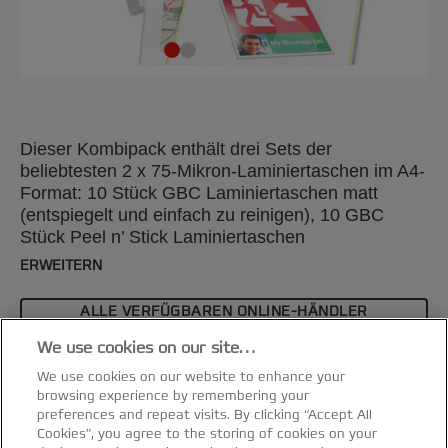
Dieser Kombipack enthält drei Sets der
beliebtesten 2 x 75-Mikron-Laminiertaschen im A4-
Format: 10 Stück GBC Laminiertaschen matt
(entspiegelt und einfach zu reinigen), 10 GBC
Stück Peel n’ Stick Laminiertaschen
(selbstklebende Rückseite zum Erstellen von
ERWEITERN
Hinweisschildern) und jeweils 10 Stück GBC
Organise Laminiertaschen (vorgestanzt zur
ALLE VERFÜGBAREN ONLINE-HÄNDLER
einfachen Archivierung).
ANZEIGEN
We use cookies on our site…
Spezifikationen & Merkmale
We use cookies on our website to enhance your
browsing experience by remembering your
preferences and repeat visits. By clicking “Accept All
Cookies”, you agree to the storing of cookies on your