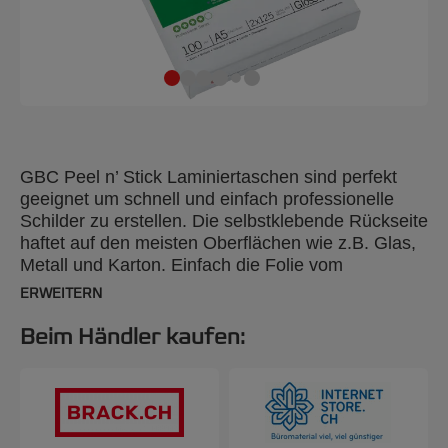
GBC Peel n’ Stick Laminiertaschen sind perfekt
geeignet um schnell und einfach professionelle
Schilder zu erstellen. Die selbstklebende Rückseite
haftet auf den meisten Oberflächen wie z.B. Glas,
Metall und Karton. Einfach die Folie vom
Trägerpapier abziehen, aufkleben und fertig. 125
ERWEITERN
Mikron, glänzend, A5-Format, 100 Stück
Beim Händler kaufen: