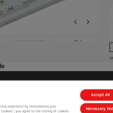
1
+3
Af
le
Kundenservice
Accept All
Garantie Bedingungen
wsing experience by remembering your
Necessary Onl
l Cookies”, you agree to the storing of cookies