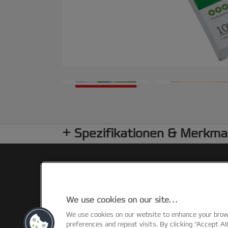
Spezifikationen & Merkma
We use cookies on our site…
We use cookies on our website to enhance your bro
©2026 ACCO Brands
preferences and repeat visits. By clicking “Accept Al