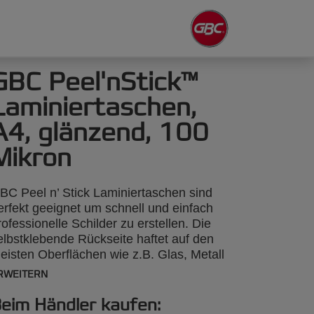
GBC Peel'nStick™
Laminiertaschen,
A4, glänzend, 100
Mikron
BC Peel n’ Stick Laminiertaschen sind
erfekt geeignet um schnell und einfach
rofessionelle Schilder zu erstellen. Die
elbstklebende Rückseite haftet auf den
eisten Oberflächen wie z.B. Glas, Metall
nd Karton. Einfach die Folie vom
RWEITERN
rägerpapier abziehen, aufkleben und
ertig. 100 Mikron, glänzend, A4-Format,
eim Händler kaufen: