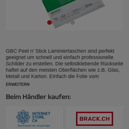
GBC Peel n’ Stick Laminiertaschen sind perfekt
geeignet um schnell und einfach professionelle
Schilder zu erstellen. Die selbstklebende Rückseite
haftet auf den meisten Oberflächen wie z.B. Glas,
Metall und Karton. Einfach die Folie vom
Trägerpapier abziehen, aufkleben und fertig. 75
ERWEITERN
Mikron, glänzend, A3-Format, 25 Stück
Beim Händler kaufen: