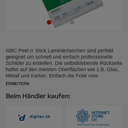
GBC Peel n’ Stick Laminiertaschen sind perfekt
geeignet um schnell und einfach professionelle
Schilder zu erstellen. Die selbstklebende Rückseite
haftet auf den meisten Oberflächen wie z.B. Glas,
Metall und Karton. Einfach die Folie vom
Trägerpapier abziehen, aufkleben und fertig. 125
ERWEITERN
Mikron, glänzend, A3-Format, 100 Stück
Beim Händler kaufen: