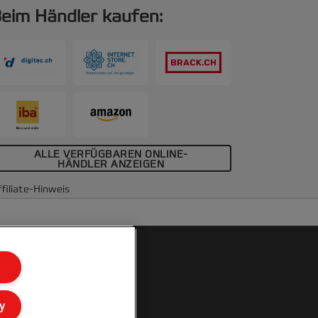
eim Händler kaufen:
ALLE VERFÜGBAREN ONLINE-
HÄNDLER ANZEIGEN
filiate-Hinweis
y