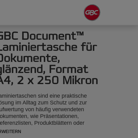
GBC Document™
Laminiertasche für
Dokumente,
glänzend, Format
A4, 2 x 250 Mikron
aminiertaschen sind eine praktische
ösung im Alltag zum Schutz und zur
ufwertung von häufig verwendeten
okumenten, wie Präsentationen,
eferenzlisten, Produktblättern oder
otos, 2 x 250 Mikron, glänzend, Format
RWEITERN
4, 50 Stück