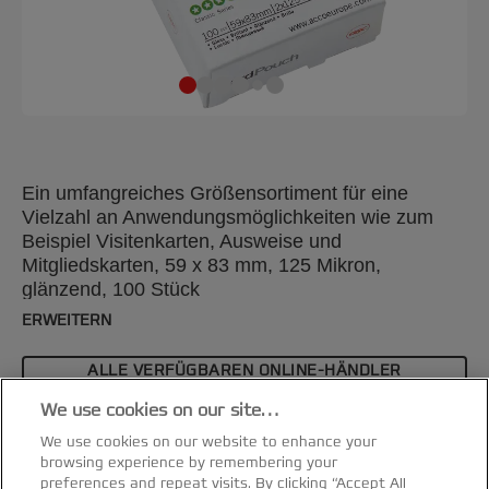
Ein umfangreiches Größensortiment für eine
Vielzahl an Anwendungsmöglichkeiten wie zum
Beispiel Visitenkarten, Ausweise und
Mitgliedskarten, 59 x 83 mm, 125 Mikron,
glänzend, 100 Stück
ERWEITERN
ALLE VERFÜGBAREN ONLINE-HÄNDLER
ANZEIGEN
We use cookies on our site…
Spezifikationen & Merkmale
We use cookies on our website to enhance your
browsing experience by remembering your
preferences and repeat visits. By clicking “Accept All