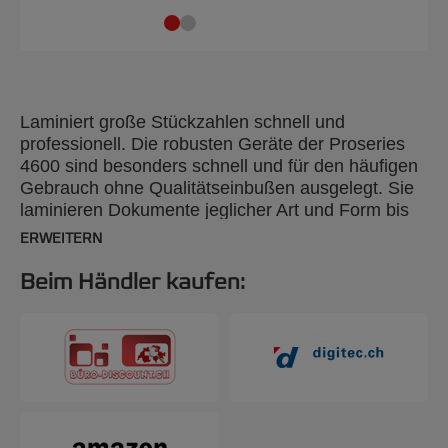
Laminiert große Stückzahlen schnell und
professionell. Die robusten Geräte der Proseries
4600 sind besonders schnell und für den häufigen
Gebrauch ohne Qualitätseinbußen ausgelegt. Sie
laminieren Dokumente jeglicher Art und Form bis
zu 3 mm Dicke und A2-Format. Die verständliche
ERWEITERN
Kurzanleitung am Gerät macht die Auswahl der
richtigen Geschwindigkeit und Temperatur ganz
Beim Händler kaufen:
einfach, und die 6-Rollen-Technologie garantiert
professionelle Ergebnisse.