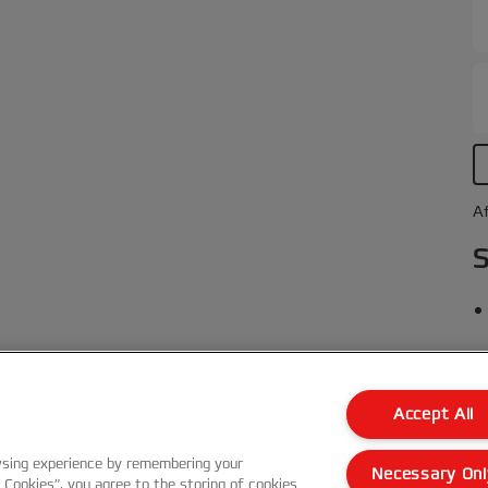
e
g
Af
S
le
Accept All
Kundenservice
wsing experience by remembering your
Necessary Onl
l Cookies”, you agree to the storing of cookies