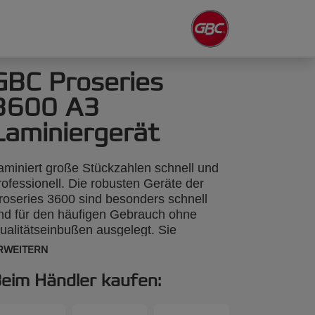
GBC Proseries
3600 A3
Laminiergerät
aminiert große Stückzahlen schnell und
rofessionell. Die robusten Geräte der
roseries 3600 sind besonders schnell
nd für den häufigen Gebrauch ohne
ualitätseinbußen ausgelegt. Sie
aminieren Dokumente jeglicher Art und
RWEITERN
orm bis zu 3 mm Dicke und A3-Format.
ie verständliche Kurzanleitung am Gerät
eim Händler kaufen:
acht die Auswahl der richtigen
eschwindigkeit und Temperatur ganz