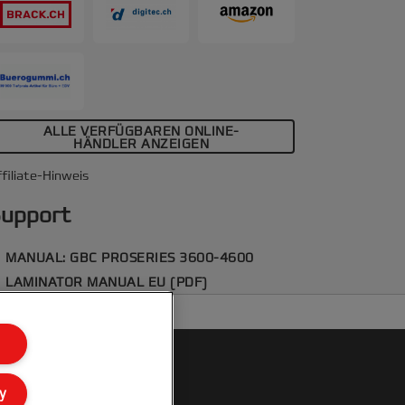
infach, und die 6-Rollen-Technologie
arantiert professionelle Ergebnisse.
ALLE VERFÜGBAREN ONLINE-
HÄNDLER ANZEIGEN
filiate-Hinweis
upport
MANUAL: GBC PROSERIES 3600-4600
LAMINATOR MANUAL EU (PDF)
y