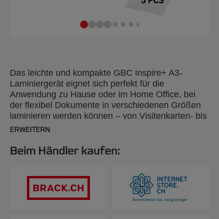
Das leichte und kompakte GBC Inspire+ A3-
Laminiergerät eignet sich perfekt für die
Anwendung zu Hause oder im Home Office, bei
der flexibel Dokumente in verschiedenen Größen
laminieren werden können – von Visitenkarten- bis
zu A3-Format. Das Laminiergerät ist über einen
ERWEITERN
Schalter einfach zu bedienen und hat eine kurze
Aufwärmzeit von nur vier Minuten. Sie können
Beim Händler kaufen:
Laminierfolien bis zu 125 Mikron laminieren, um
Ihren Dokumenten ein professionelles Finish zu
verleihen. Das GBC-Laminiergerät Inspire+ verfügt
auch über einen Kaltlaminiermodus für
wärmeempfindlichen Materialien. Mit diesem
Laminiergerät können Sie im Handumdrehen