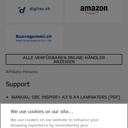
kreativ werden – Fantasie ist alles, was Sie
brauchen! Im Lieferumfang sind 5x A4-
Laminierhüllen enthalten (75 Mikron). Schwarze
Farbe.
ALLE VERFÜGBAREN ONLINE-HÄNDLER
ANZEIGEN
Affiliate-Hinweis
Support
MANUAL: GBC INSPIRE+ A3 & A4 LAMINATORS (PDF)
Spezifikationen & Merkmale
We use cookies on our site…
Zubehör & Empfehlungen
We use cookies on our website to enhance your
browsing experience by remembering your