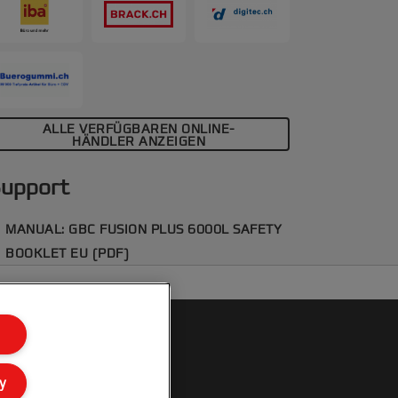
latte, kristallklar laminierte Dokumente.
ALLE VERFÜGBAREN ONLINE-
HÄNDLER ANZEIGEN
upport
MANUAL: GBC FUSION PLUS 6000L SAFETY
BOOKLET EU (PDF)
y