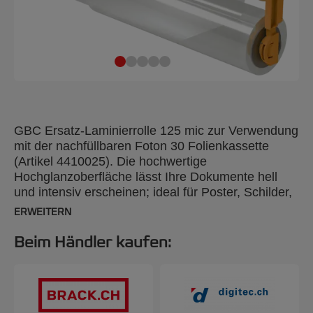
GBC Ersatz-Laminierrolle 125 mic zur Verwendung
mit der nachfüllbaren Foton 30 Folienkassette
(Artikel 4410025). Die hochwertige
Hochglanzoberfläche lässt Ihre Dokumente hell
und intensiv erscheinen; ideal für Poster, Schilder,
Fotos und mehr. Laminiert bis zu 150 Blatt Format
ERWEITERN
A4.
Beim Händler kaufen: