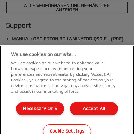
ALLE VERFÜGBAREN ONLINE-HÄNDLER
ANZEIGEN
Support
MANUAL: GBC FOTON 30 LAMINATOR QSG EU (PDF)
MANUAL: GBC FOTON 30 LAMINATOR EU10 (PDF)
We use cookies on our site…
Spezifikationen & Merkmale
We use cookies on our website to enhance your
browsing experience by remembering your
preferences and repeat visits. By clicking “Accept All
Cookies”, you agree to the storing of cookies on your
device to enhance site navigation, analyse site usage,
and assist in our marketing efforts.
Kundenservice
Necessary Only
Accept All
Garantie Bedingungen
©2026 ACCO Brands
Cookie Settings