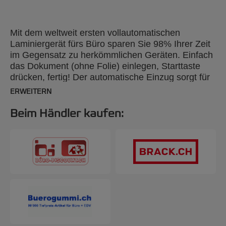
Mit dem weltweit ersten vollautomatischen
Laminiergerät fürs Büro sparen Sie 98% Ihrer Zeit
im Gegensatz zu herkömmlichen Geräten. Einfach
das Dokument (ohne Folie) einlegen, Starttaste
drücken, fertig! Der automatische Einzug sorgt für
stets perfekt laminierte Dokumente. Ideal wenn es
ERWEITERN
in Büros regelmäßig etwas zu Laminieren gibt.
Beim Händler kaufen: