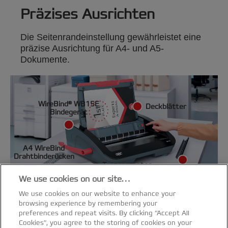
Präzises Ausrichten
Die Seitenrandeinstellung gewährleistet eine
präzise Ausrichtung für A4- und A5-
Dokumente.
WireBind® WB15E
Deckblätter
Bindegerät
A4 WireBind
Drahtbinderücken
Transparentes
A5 WireBind
Deckblatt
We use cookies on our site…
Drahtbinderücken
We use cookies on our website to enhance your
browsing experience by remembering your
preferences and repeat visits. By clicking “Accept All
Cookies”, you agree to the storing of cookies on your