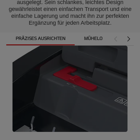
ausgelegt. Sein schlankes, leichtes Design
Drahtbinderücken (Art. Nr. RG810497) & GBC
gewährleistet einen einfachen Transport und eine
HiClear™ glasklares Deckblatt A4 200 Mikron, 100
einfache Lagerung und macht ihn zur perfekten
Stück (Art. Nr. CE012080E)
Ergänzung für jeden Arbeitsplatz.
PRÄZISES AUSRICHTEN
MÜHELOSE BINDUNG