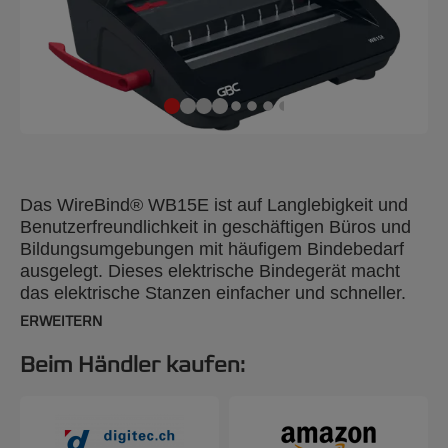
Das WireBind® WB15E ist auf Langlebigkeit und
Benutzerfreundlichkeit in geschäftigen Büros und
Bildungsumgebungen mit häufigem Bindebedarf
ausgelegt. Dieses elektrische Bindegerät macht
das elektrische Stanzen einfacher und schneller.
Er kann bis zu 15 Blatt 80-g/m²-Papier stanzen und
ERWEITERN
mit einem 14-mm-Draht bis zu 125 Blätter
gleichzeitig binden. Sein schlankes, leichtes
Beim Händler kaufen:
Design gewährleistet einen einfachen Transport
und eine einfache Lagerung und macht ihn zur
perfekten Ergänzung für jeden Arbeitsplatz. Der
WB15E ist mit einer LED-Anzeige gegen