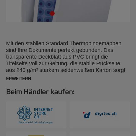
Mit den stabilen Standard Thermobindemappen
sind Ihre Dokumente perfekt gebunden. Das
transparente Deckblatt aus PVC bringt die
Titelseite voll zur Geltung, die stabile Rückseite
aus 240 g/m² starkem seidenweißen Karton sorgt
für Stabilität. A4, 8 mm, 100 Stück.
ERWEITERN
Beim Händler kaufen: