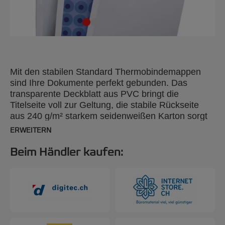
Mit den stabilen Standard Thermobindemappen
sind Ihre Dokumente perfekt gebunden. Das
transparente Deckblatt aus PVC bringt die
Titelseite voll zur Geltung, die stabile Rückseite
aus 240 g/m² starkem seidenweißen Karton sorgt
für Stabilität. A4, 6 mm, 100 Stück.
ERWEITERN
Beim Händler kaufen: