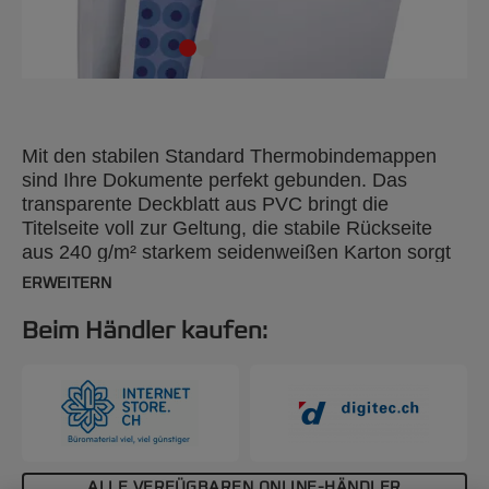
Mit den stabilen Standard Thermobindemappen
sind Ihre Dokumente perfekt gebunden. Das
transparente Deckblatt aus PVC bringt die
Titelseite voll zur Geltung, die stabile Rückseite
aus 240 g/m² starkem seidenweißen Karton sorgt
für Stabilität. A4, 35 mm, 50 Stück.
ERWEITERN
Beim Händler kaufen:
ALLE VERFÜGBAREN ONLINE-HÄNDLER