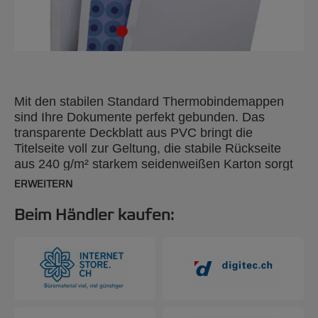
Mit den stabilen Standard Thermobindemappen
sind Ihre Dokumente perfekt gebunden. Das
transparente Deckblatt aus PVC bringt die
Titelseite voll zur Geltung, die stabile Rückseite
aus 240 g/m² starkem seidenweißen Karton sorgt
für Stabilität. A4, 20 mm, 50 Stück.
ERWEITERN
Beim Händler kaufen: