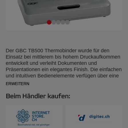
Der GBC TB500 Thermobinder wurde für den
Einsatz bei mittlerem bis hohem Druckaufkommen
entwickelt und verleiht Dokumenten und
Präsentationen ein elegantes Finish. Die einfachen
und intuitiven Bedienelemente verfügen über eine
automatische Abschaltfunktion, wenn kein
ERWEITERN
Dokument eingelegt ist. Mit der Möglichkeit, bis zu
500 A4-Blätter (70 g/m²) auf einmal oder mehrere
Beim Händler kaufen:
kleinere Blätter gleichzeitig zu binden,
gewährleistet dieser Thermobinder Effizienz und
Vielseitigkeit bei der professionellen
Zusammenstellung von Dokumenten. Farbe Silber.