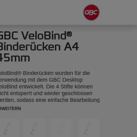
GBC VeloBind®
Binderücken A4
45mm
eloBind® Binderücken wurden für die
erwendung mit dem GBC Desktop
eloBind entwickelt. Die 4 Stifte können
eicht entsperrt und wieder geschlossen
erden, sodass eine einfache Bearbeitung
er Dokumente möglich ist. A4, 45 mm, 25
RWEITERN
tück.