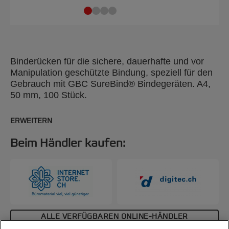
Binderücken für die sichere, dauerhafte und vor
Manipulation geschützte Bindung, speziell für den
Gebrauch mit GBC SureBind® Bindegeräten. A4,
50 mm, 100 Stück.
ERWEITERN
Beim Händler kaufen:
ALLE VERFÜGBAREN ONLINE-HÄNDLER
ANZEIGEN