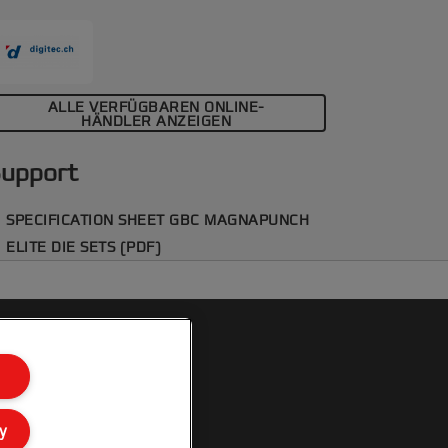
apierstanzmaschine. Entdecken Sie
nsere große Auswahl an Stanzmustern,
m Ihre Projekte mit Präzision und Stil zu
estalten.
ALLE VERFÜGBAREN ONLINE-
HÄNDLER ANZEIGEN
upport
SPECIFICATION SHEET GBC MAGNAPUNCH
ELITE DIE SETS (PDF)
y