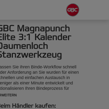
GBC Magnapunch
Elite 3:1 Kalender
Daumenloch
Stanzwerkzeug
assen Sie ihren Binde-Workflow schnell
eder Anforderung an Sie wurden für einen
chnellen und einfachen Austausch in
eniger als einer Minute entwickelt und
ationalisieren Ihren Bindeprozess für
aximale Effizienz. 3:1 Kalender
RWEITERN
aumenloch Stanzwerkzeug Kalender ist
ompatibel mit der GBC Magnapunch Elite
eim Händler kaufen: