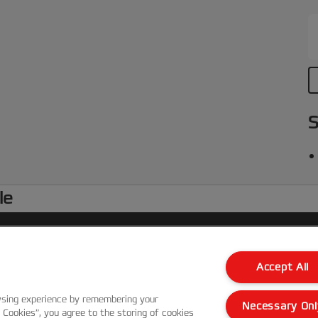
P
u
u
g
S
le
Kundenservice
Accept All
Garantie Bedingungen
wsing experience by remembering your
Necessary Onl
l Cookies”, you agree to the storing of cookies