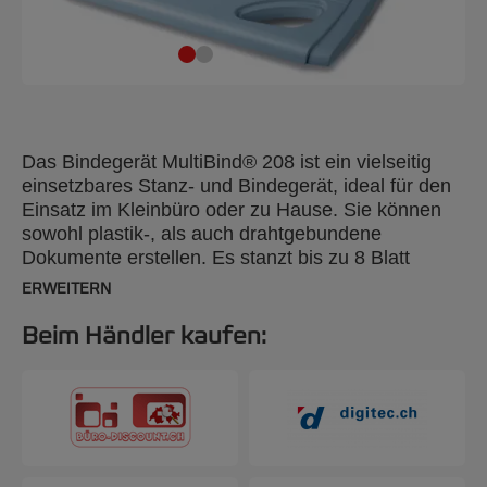
Das Bindegerät MultiBind® 208 ist ein vielseitig
einsetzbares Stanz- und Bindegerät, ideal für den
Einsatz im Kleinbüro oder zu Hause. Sie können
sowohl plastik-, als auch drahtgebundene
Dokumente erstellen. Es stanzt bis zu 8 Blatt
(80g/m²). Sie können mit ihm bis zu 125 Blatt
ERWEITERN
(Drahtbinderücken 14 mm / 21 Ringe bzw.
Plastikbinderücken 14 mm) binden. Der große
Beim Händler kaufen:
Stanzhebel erleichtert das präzise Lochen.