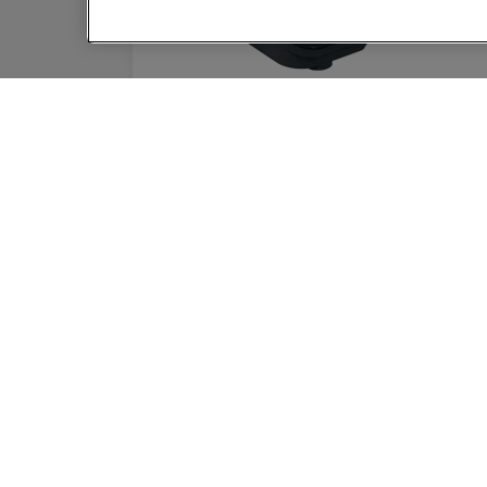
GBC CombBind® CB25E
elektrisches
Plastikbindegerät A4, 21-
Ringe, 390 Blatt binden,
25 Blatt stanzen
MEHR ANZEIGEN
KAUFOPTIONEN