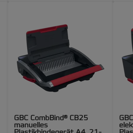
GBC CombBind® CB25
GBC
manuelles
elek
Plastikbindegerät A4, 21-
Plas