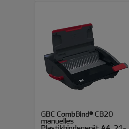
GBC CombBind® CB20
manuelles
Plastikbindegerät A4, 21-