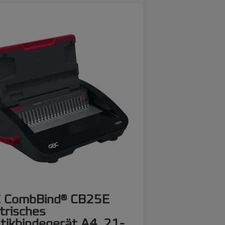
 CombBind® CB25E
trisches
tikbindegerät A4, 21-