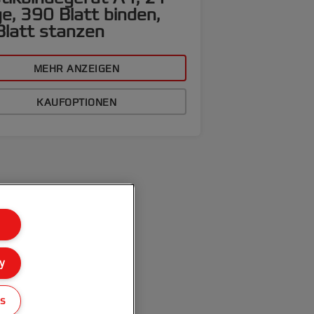
e, 390 Blatt binden,
Blatt stanzen
MEHR ANZEIGEN
KAUFOPTIONEN
y
gs