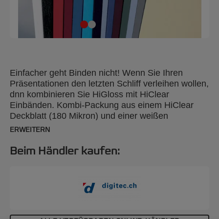
Einfacher geht Binden nicht! Wenn Sie Ihren
Präsentationen den letzten Schliff verleihen wollen,
dnn kombinieren Sie HiGloss mit HiClear
Einbänden. Kombi-Packung aus einem HiClear
Deckblatt (180 Mikron) und einer weißen
LeatherGrain™ Rückseite (250 g/m²). Je 25 Stück.
ERWEITERN
Beim Händler kaufen: