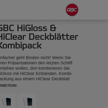
GBC HiGloss &
HiClear Deckblätter
Kombipack
infacher geht Binden nicht! Wenn Sie
hren Präsentationen den letzten Schliff
erleihen wollen, dnn kombinieren Sie
iGloss mit HiClear Einbänden. Kombi-
ackung aus einem HiClear Deckblatt
180 Mikron) und einer schwarzen HiGloss
RWEITERN
ückseite (250 g/m²). Je 25 Stück.