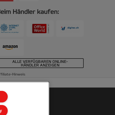
eim Händler kaufen:
ALLE VERFÜGBAREN ONLINE-
HÄNDLER ANZEIGEN
filiate-Hinweis
y