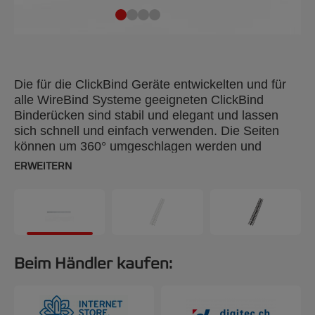
Die für die ClickBind Geräte entwickelten und für
alle WireBind Systeme geeigneten ClickBind
Binderücken sind stabil und elegant und lassen
sich schnell und einfach verwenden. Die Seiten
können um 360° umgeschlagen werden und
lassen sich so sehr bequem beschriften oder
ERWEITERN
kopieren. Mit dem ClickBind Zipper können die
gebundenen Dokumente zudem problemlos
geöffnet und wieder geschlossen werden. A4, 12
mm, 50 Stück.
Beim Händler kaufen: