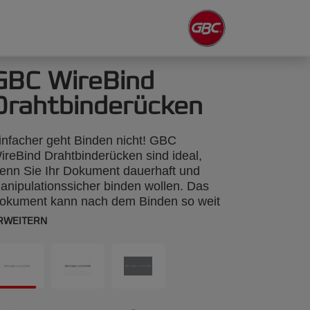
GBC WireBind
Drahtbinderücken
infacher geht Binden nicht! GBC
ireBind Drahtbinderücken sind ideal,
enn Sie Ihr Dokument dauerhaft und
anipulationssicher binden wollen. Das
okument kann nach dem Binden so weit
eöffnet werden, dass die Seiten flach
RWEITERN
iegen. Sie können sie sogar komplett
mklappen, wenn Sie zum Beispiel
inzelne Seiten kopieren möchten. DIN
4, Nr. 3, 5 mm für bis zu 35 Seiten, 3:1-
eilung (34 Löcher), 100 Stück.