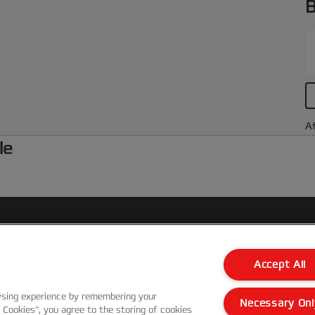
B
Af
le
Kundenservice
Accept All
Garantie Bedingungen
wsing experience by remembering your
Necessary Onl
l Cookies”, you agree to the storing of cookies