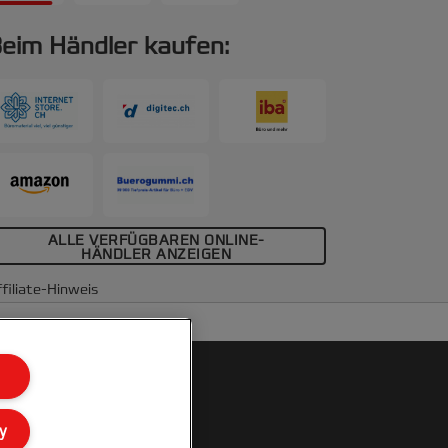
eim Händler kaufen:
ALLE VERFÜGBAREN ONLINE-
HÄNDLER ANZEIGEN
filiate-Hinweis
y