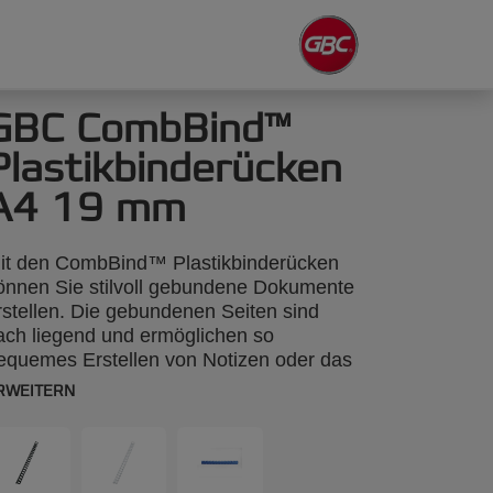
GBC CombBind™
Plastikbinderücken
A4 19 mm
it den CombBind™ Plastikbinderücken
önnen Sie stilvoll gebundene Dokumente
rstellen. Die gebundenen Seiten sind
lach liegend und ermöglichen so
equemes Erstellen von Notizen oder das
opieren einzelner Seiten. Sie sind aus
RWEITERN
ochwertigem, strapazierfähigem Material
ergestellt und sind kratzfest. A4, 19 mm,
00 Stück.