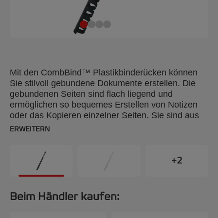
Mit den CombBind™ Plastikbinderücken können
Sie stilvoll gebundene Dokumente erstellen. Die
gebundenen Seiten sind flach liegend und
ermöglichen so bequemes Erstellen von Notizen
oder das Kopieren einzelner Seiten. Sie sind aus
hochwertigem, strapazierfähigem Material
ERWEITERN
hergestellt und sind kratzfest. A4, 14 mm, 100
Stück.
+2
Beim Händler kaufen: